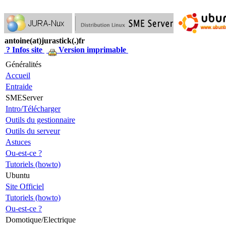
antoine(at)jurastick(.)fr
? Infos site
Version imprimable
Généralités
Accueil
Entraide
SMEServer
Intro/Télécharger
Outils du gestionnaire
Outils du serveur
Astuces
Ou-est-ce ?
Tutoriels (howto)
Ubuntu
Site Officiel
Tutoriels (howto)
Ou-est-ce ?
Domotique/Electrique